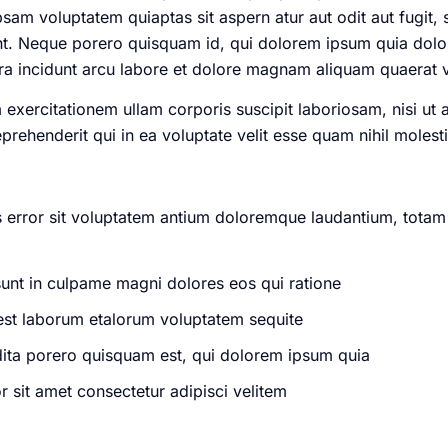
psam voluptatem quiaptas sit aspern atur aut odit aut fugit
t. Neque porero quisquam id, qui dolorem ipsum quia dolor s
 incidunt arcu labore et dolore magnam aliquam quaerat 
exercitationem ullam corporis suscipit laboriosam, nisi ut
rehenderit qui in ea voluptate velit esse quam nihil molest
us error sit voluptatem antium doloremque laudantium, totam
sunt in culpame magni dolores eos qui ratione
d est laborum etalorum voluptatem sequite
dita porero quisquam est, qui dolorem ipsum quia
 sit amet consectetur adipisci velitem