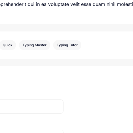
rehenderit qui in ea voluptate velit esse quam nihil molest
Quick
Typing Master
Typing Tutor