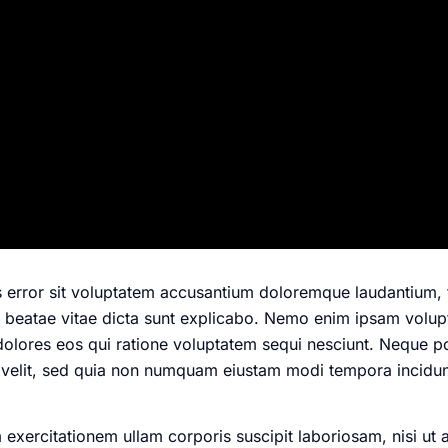
us error sit voluptatem accusantium doloremque laudantium
cto beatae vitae dicta sunt explicabo. Nemo enim ipsam volup
dolores eos qui ratione voluptatem sequi nesciunt. Neque 
ci velit, sed quia non numquam eiustam modi tempora incidu
exercitationem ullam corporis suscipit laboriosam, nisi ut