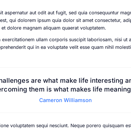
 aspernatur aut odit aut fugit, sed quia consequuntur magn
st, qui dolorem ipsum quia dolor sit amet consectetur, adi
e et dolore magnam aliquam quaerat voluptatem.
exercitationem ullam corporis suscipit laboriosam, nisi ut
rehenderit qui in ea voluptate velit esse quam nihil molest
hallenges are what make life interesting a
rcoming them is what makes life meaning
Cameron Williamson
ione voluptatem sequi nesciunt. Neque porero quisquam est