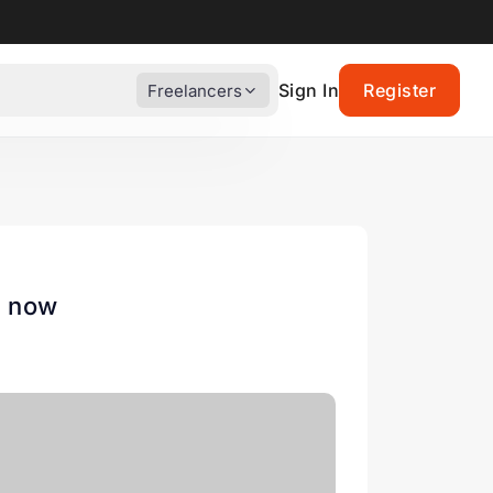
Sign In
Register
Freelancers
e now