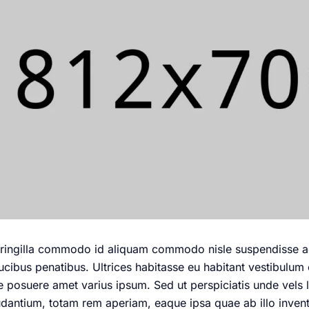
 fringilla commodo id aliquam commodo nisle suspendisse a
cibus penatibus. Ultrices habitasse eu habitant vestibulum en
ce posuere amet varius ipsum. Sed ut perspiciatis unde vels l
ntium, totam rem aperiam, eaque ipsa quae ab illo inventor