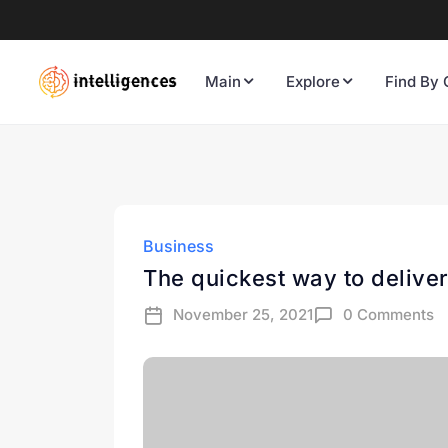
Main
Explore
Find By 
Business
The quickest way to delive
November 25, 2021
0 Comments