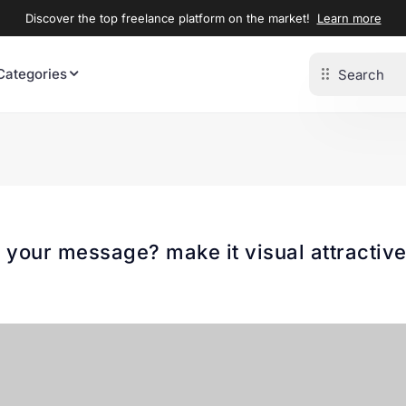
Discover the top freelance platform on the market!
Learn more
Categories
r your message? make it visual attractiv