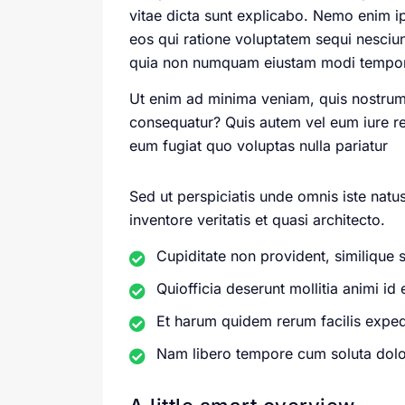
vitae dicta sunt explicabo. Nemo enim i
eos qui ratione voluptatem sequi nesciun
quia non numquam eiustam modi tempora
Ut enim ad minima veniam, quis nostrum 
consequatur? Quis autem vel eum iure rep
eum fugiat quo voluptas nulla pariatur
Sed ut perspiciatis unde omnis iste nat
inventore veritatis et quasi architecto.
Cupiditate non provident, similique 
Quiofficia deserunt mollitia animi i
Et harum quidem rerum facilis expe
Nam libero tempore cum soluta dolor