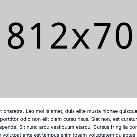
at pharetra. Leo mollis amet, duis elite musta nibhae quisqu
 porttitor odio non elit diam cursu risus. Siet non, est curat
suspende. Sit nunc arcu vestibuum etarcu. Cursus fringilla
volutpat ante est tempus enim ipsam voluptatem quiaptas sit