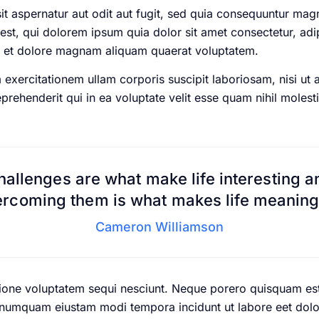
 aspernatur aut odit aut fugit, sed quia consequuntur magn
st, qui dolorem ipsum quia dolor sit amet consectetur, adi
e et dolore magnam aliquam quaerat voluptatem.
exercitationem ullam corporis suscipit laboriosam, nisi ut
rehenderit qui in ea voluptate velit esse quam nihil molest
hallenges are what make life interesting a
rcoming them is what makes life meaning
Cameron Williamson
ione voluptatem sequi nesciunt. Neque porero quisquam est
non numquam eiustam modi tempora incidunt ut labore eet d