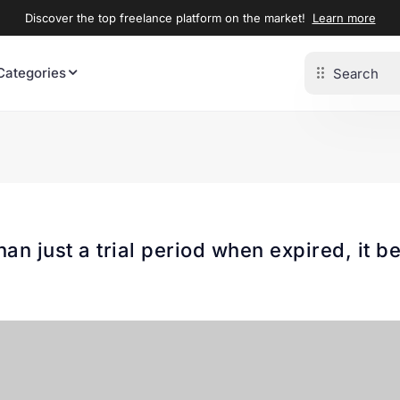
Discover the top freelance platform on the market!
Learn more
Categories
han just a trial period when expired, it 