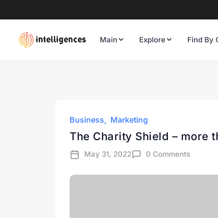
Main
Explore
Find By 
Business
Marketing
The Charity Shield – more t
May 31, 2022
0 Comments