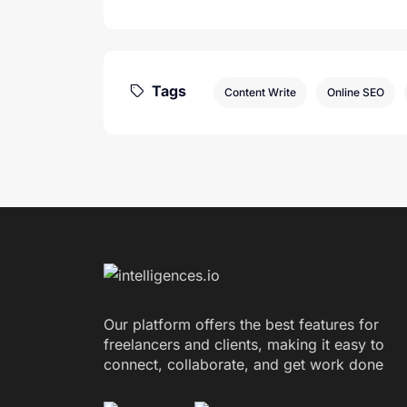
Tags
Content Write
Online SEO
Our platform offers the best features for
freelancers and clients, making it easy to
connect, collaborate, and get work done