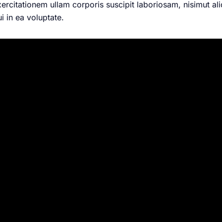
ercitationem ullam corporis suscipit laboriosam, nisimut 
i in ea voluptate.