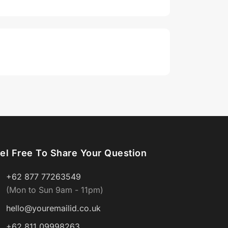
el Free To Share Your Question
+62 877 77263549
(Mon to Sun 9am - 11pm)
hello@youremailid.co.uk
+62 811 09998263