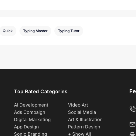
Quick
Typing Master
Typing Tutor
Fe
Top Rated Categories
AI Development
Video Art
Ads Compaign
Social Media
Digital Marketing
Art & Illustration
App Design
Pattern Design
Sonic Branding
+ Show All