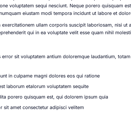
ione voluptatem sequi nesciunt. Neque porero quisquam est,
non numquam eiustam modi tempora incidunt ut labore et dol
exercitationem ullam corporis suscipit laboriosam, nisi ut
rehenderit qui in ea voluptate velit esse quam nihil molest
us error sit voluptatem antium doloremque laudantium, totam
sunt in culpame magni dolores eos qui ratione
d est laborum etalorum voluptatem sequite
dita porero quisquam est, qui dolorem ipsum quia
 sit amet consectetur adipisci velitem