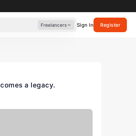
Sign In
Register
Freelancers
becomes a legacy.