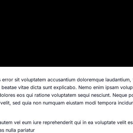
us error sit voluptatem accusantium doloremque laudantium
cto beatae vitae dicta sunt explicabo. Nemo enim ipsam volup
dolores eos qui ratione voluptatem sequi nesciunt. Neque 
ci velit, sed quia non numquam eiustam modi tempora incidu
em vel eum iure reprehenderit qui in ea voluptate velit es
s nulla pariatur