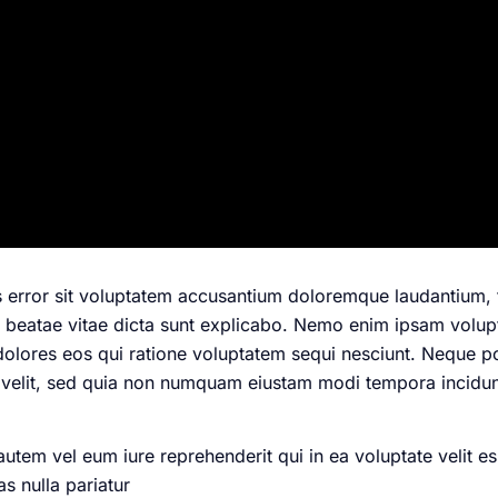
us error sit voluptatem accusantium doloremque laudantium
cto beatae vitae dicta sunt explicabo. Nemo enim ipsam volup
dolores eos qui ratione voluptatem sequi nesciunt. Neque 
ci velit, sed quia non numquam eiustam modi tempora incidu
em vel eum iure reprehenderit qui in ea voluptate velit es
s nulla pariatur