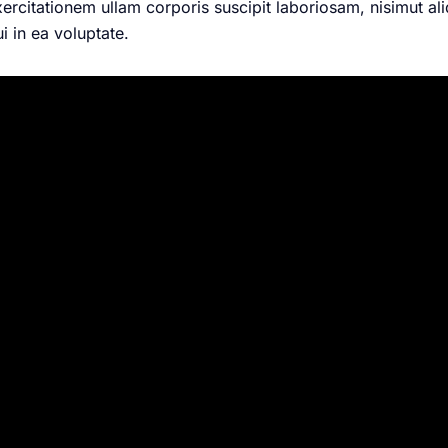
ercitationem ullam corporis suscipit laboriosam, nisimut 
i in ea voluptate.