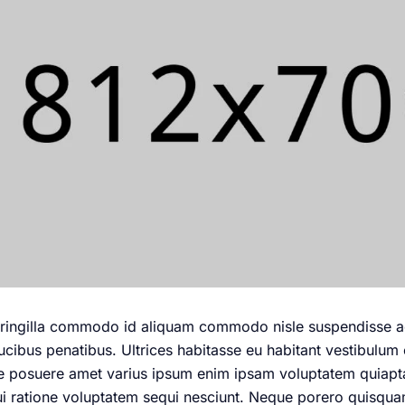
 fringilla commodo id aliquam commodo nisle suspendisse a
cibus penatibus. Ultrices habitasse eu habitant vestibulum en
sce posuere amet varius ipsum enim ipsam voluptatem quiaptas
 ratione voluptatem sequi nesciunt. Neque porero quisquam