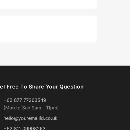
el Free To Share Your Question
+62 877 77263549
(Mon to Sun 9am - 11pm)
hello@youremailid.co.uk
+62 811 09998263