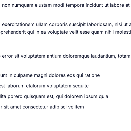
quia non numquam eiustam modi tempora incidunt ut labore 
exercitationem ullam corporis suscipit laboriosam, nisi ut
rehenderit qui in ea voluptate velit esse quam nihil molest
us error sit voluptatem antium doloremque laudantium, totam
sunt in culpame magni dolores eos qui ratione
d est laborum etalorum voluptatem sequite
dita porero quisquam est, qui dolorem ipsum quia
 sit amet consectetur adipisci velitem