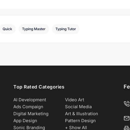
Quick
Typing Master
Typing Tutor
Fe
Top Rated Categories
AI Development
Video Art
Ads Compaign
Social Media
Digital Marketing
Art & Illustration
App Design
Pattern Design
Sonic Branding
+ Show All