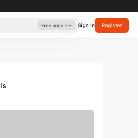
Sign In
Register
Freelancers
is