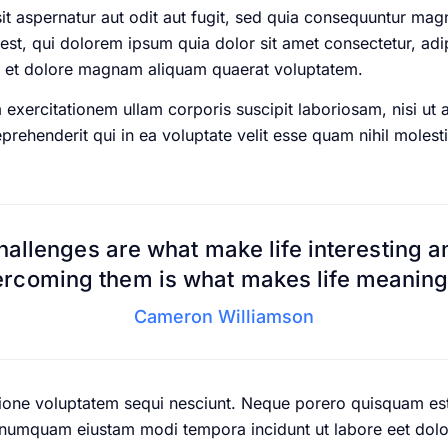
 aspernatur aut odit aut fugit, sed quia consequuntur magn
st, qui dolorem ipsum quia dolor sit amet consectetur, adi
e et dolore magnam aliquam quaerat voluptatem.
exercitationem ullam corporis suscipit laboriosam, nisi ut
rehenderit qui in ea voluptate velit esse quam nihil molest
hallenges are what make life interesting a
rcoming them is what makes life meaning
Cameron Williamson
ione voluptatem sequi nesciunt. Neque porero quisquam est
non numquam eiustam modi tempora incidunt ut labore eet d