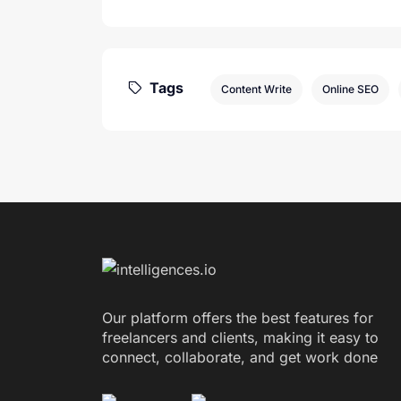
Tags
Content Write
Online SEO
Our platform offers the best features for
freelancers and clients, making it easy to
connect, collaborate, and get work done